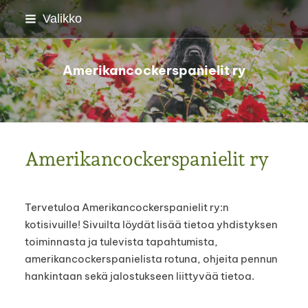
Siirry
Valikko
sivun
sisältöön
Amerikancockerspanielit ry
Amerikancockerspanielit ry
Tervetuloa Amerikancockerspanielit ry:n
kotisivuille! Sivuilta löydät lisää tietoa yhdistyksen
toiminnasta ja tulevista tapahtumista,
amerikancockerspanielista rotuna, ohjeita pennun
hankintaan sekä jalostukseen liittyvää tietoa.