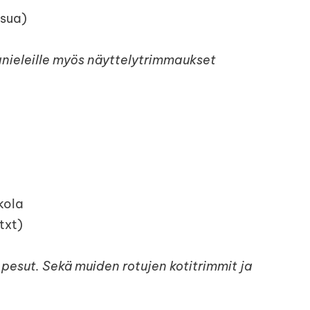
lsua)
anieleille myös näyttelytrimmaukset
kola
txt)
 pesut. Sekä muiden rotujen kotitrimmit ja