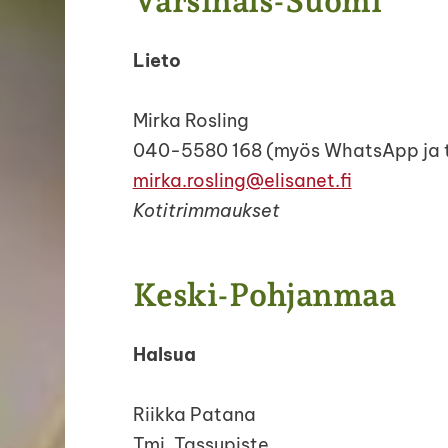
Varsinais-Suomi
Lieto
Mirka Rosling
040-5580 168 (myös WhatsApp ja te
mirka.rosling@elisanet.fi
Kotitrimmaukset
Keski-Pohjanmaa
Halsua
Riikka Patana
Tmi. Tassupiste