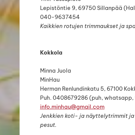
Lepistöntie 9, 69750 Sillanpää (Ha
040-9637454
Kaikkien rotujen trimmaukset ja sp
Kokkola
Minna Juola
MinHau
Herman Renlundinkatu 5, 67100 Kok
Puh. 0408679286 (puh, whatsapp, 
info.minhau@gmail.com
Jenkkien koti- ja näyttelytrimmit ja
pesut.