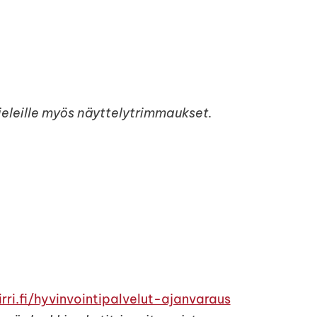
ieleille myös näyttelytrimmaukset.
ri.fi/hyvinvointipalvelut-ajanvaraus