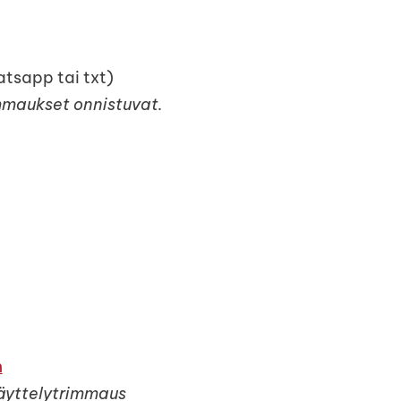
atsapp tai txt)
immaukset onnistuvat.
m
näyttelytrimmaus