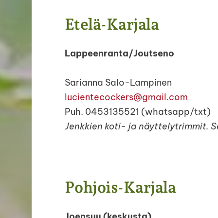
Etelä-Karjala
Lappeenranta/Joutseno
Sarianna Salo-Lampinen
lucientecockers@gmail.com
Puh. 0453135521 (whatsapp/txt)
Jenkkien koti- ja näyttelytrimmit. 
Pohjois-Karjala
Joensuu (keskusta)