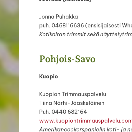
Jonna Puhakka
puh. 0468116636 (ensisijaisesti Wh
Kotikoiran trimmit sekä näyttelytr
Pohjois-Savo
Kuopio
Kuopion Trimmauspalvelu
Tiina Närhi-Jääskeläinen
Puh. 0440 682164
www.kuopiontrimmauspalvelu.co
Amerikancockerspanielin koti- ja 