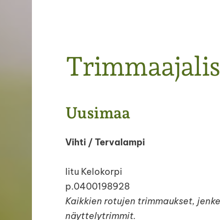
Trimmaajalis
Uusimaa
Vihti / Tervalampi
Iitu Kelokorpi
p.0400198928
Kaikkien rotujen trimmaukset, jenkei
näyttelytrimmit.