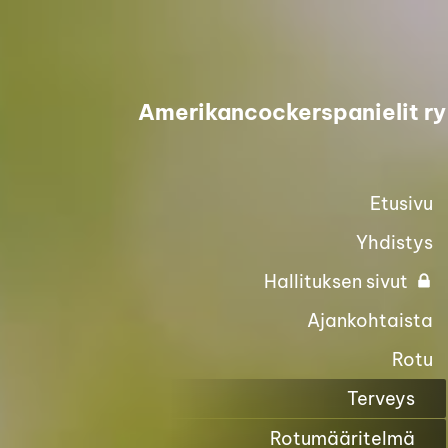
Siirry
sivun
sisältöön
Amerikancockerspanielit ry
Etusivu
Yhdistys
Hallituksen sivut
Ajankohtaista
Rotu
Terveys
Rotumääritelmä