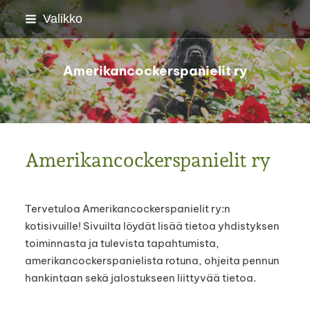
Siirry
Valikko
sivun
sisältöön
Amerikancockerspanielit ry
Amerikancockerspanielit ry
Tervetuloa Amerikancockerspanielit ry:n
kotisivuille! Sivuilta löydät lisää tietoa yhdistyksen
toiminnasta ja tulevista tapahtumista,
amerikancockerspanielista rotuna, ohjeita pennun
hankintaan sekä jalostukseen liittyvää tietoa.