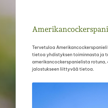
Amerikancockerspanie
Tervetuloa Amerikancockerspanielit r
tietoa yhdistyksen toiminnasta ja t
amerikancockerspanielista rotuna, 
jalostukseen liittyvää tietoa.