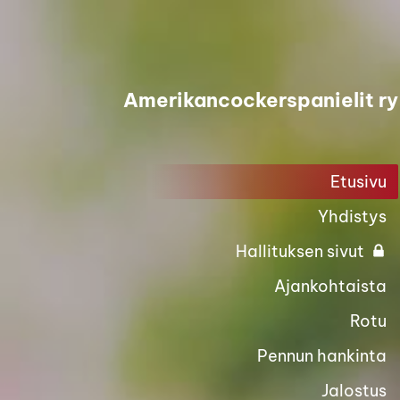
Siirry
sivun
sisältöön
Amerikancockerspanielit ry
Etusivu
Yhdistys
Hallituksen sivut
Ajankohtaista
Rotu
Pennun hankinta
Jalostus