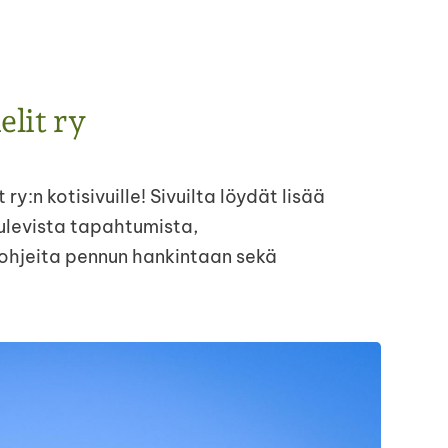
lit ry
y:n kotisivuille! Sivuilta löydät lisää
ulevista tapahtumista,
ohjeita pennun hankintaan sekä