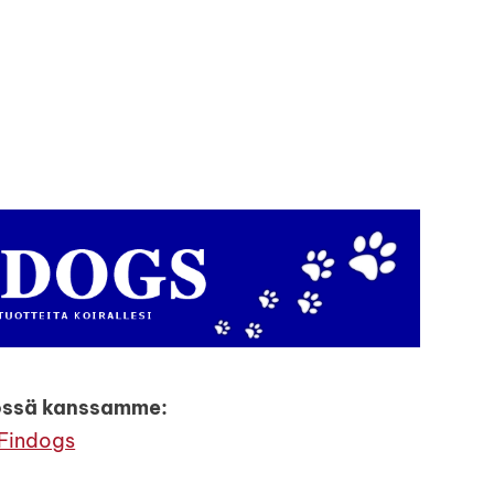
össä kanssamme:
Findogs