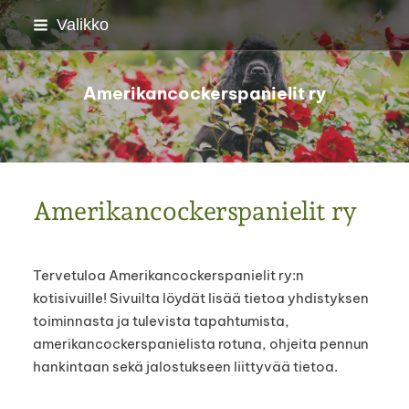
Siirry
Valikko
sivun
sisältöön
Amerikancockerspanielit ry
Amerikancockerspanielit ry
Tervetuloa Amerikancockerspanielit ry:n
kotisivuille! Sivuilta löydät lisää tietoa yhdistyksen
toiminnasta ja tulevista tapahtumista,
amerikancockerspanielista rotuna, ohjeita pennun
hankintaan sekä jalostukseen liittyvää tietoa.