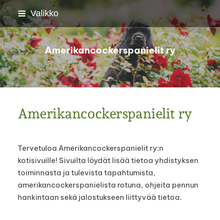
Siirry
Valikko
sivun
sisältöön
Amerikancockerspanielit ry
Amerikancockerspanielit ry
Tervetuloa Amerikancockerspanielit ry:n
kotisivuille! Sivuilta löydät lisää tietoa yhdistyksen
toiminnasta ja tulevista tapahtumista,
amerikancockerspanielista rotuna, ohjeita pennun
hankintaan sekä jalostukseen liittyvää tietoa.